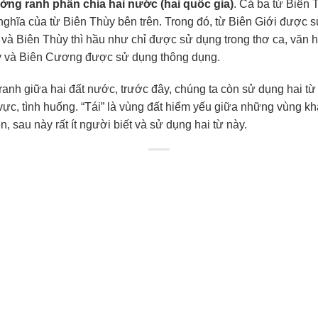
ường ranh phân chia hai nước (hai quốc gia)
. Cả ba từ Biên 
 nghĩa của từ Biên Thùy bên trên. Trong đó, từ Biên Giới được
à Biên Thùy thì hầu như chỉ được sử dụng trong thơ ca, văn học
ùy và Biên Cương được sử dụng thông dụng.
 ranh giữa hai đất nước, trước đây, chúng ta còn sử dụng hai t
u vực, tình huống. “Tái” là vùng đất hiểm yếu giữa những vùng 
, sau này rất ít người biết và sử dụng hai từ này.