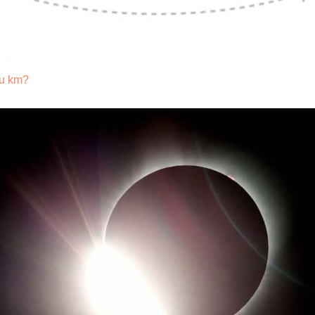
êu km?