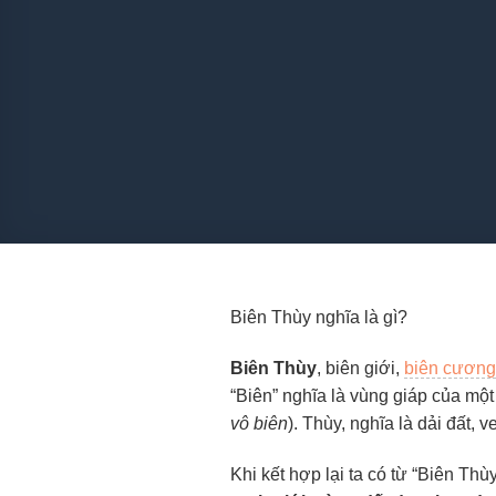
Biên Thùy nghĩa là gì?
Biên Thùy
, biên giới,
biên cương
“Biên” nghĩa là vùng giáp của một
vô biên
). Thùy, nghĩa là dải đất, 
Khi kết hợp lại ta có từ “Biên Thùy