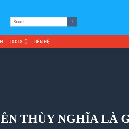
NH
TOOLS
LIÊN HỆ
IÊN THÙY NGHĨA LÀ G