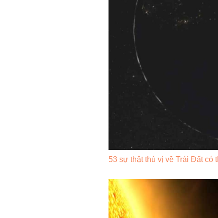
53 sự thật thú vị về Trái Đất có