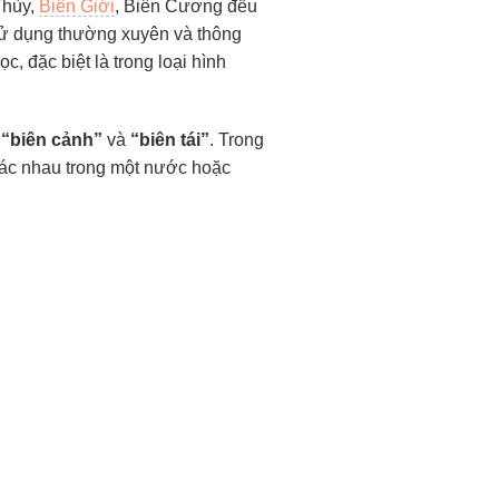
Thùy,
Biên Giới
, Biên Cương đều
 sử dụng thường xuyên và thông
, đặc biệt là trong loại hình
ừ
“biên cảnh”
và
“biên tái”
. Trong
khác nhau trong một nước hoặc