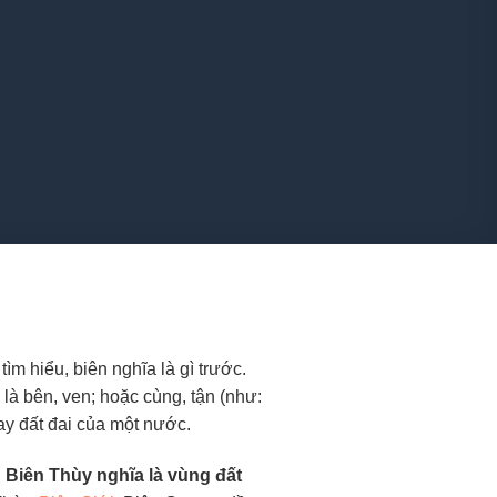
ìm hiểu, biên nghĩa là gì trước.
là bên, ven; hoặc cùng, tận (như:
hay đất đai của một nước.​
:
Biên Thùy nghĩa là vùng đất