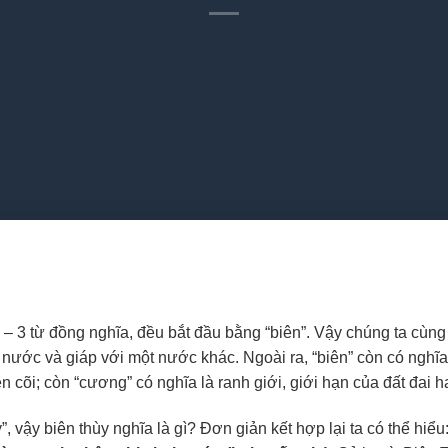
– 3 từ đồng nghĩa, đều bắt đầu bằng “biên”. Vậy chúng ta cùng t
 nước và giáp với một nước khác. Ngoài ra, “biên” còn có nghĩa 
ven cõi; còn “cương” có nghĩa là ranh giới, giới hạn của đất đai 
”, vậy biên thùy nghĩa là gì? Đơn giản kết hợp lại ta có thể hiểu