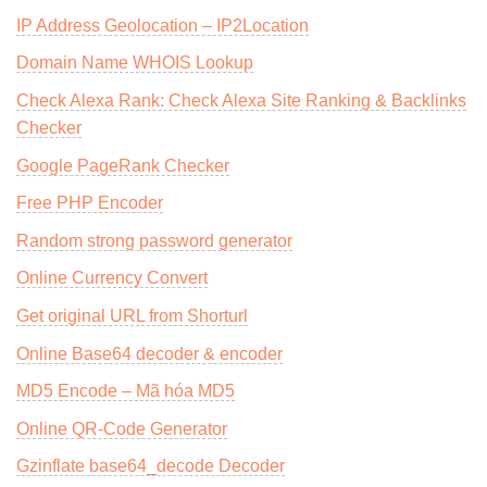
IP Address Geolocation – IP2Location
Domain Name WHOIS Lookup
Check Alexa Rank: Check Alexa Site Ranking & Backlinks
Checker
Google PageRank Checker
Free PHP Encoder
Random strong password generator
Online Currency Convert
Get original URL from Shorturl
Online Base64 decoder & encoder
MD5 Encode – Mã hóa MD5
Online QR-Code Generator
Gzinflate base64_decode Decoder