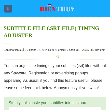
Skip
to
content
SUBTITLE FILE (.SRT FILE) TIMING
ADJUSTER
Cập nhật lần cuối 16 Tháng 12, 2014 lúc 9:21 chiều |
0
nhận xét. |
2,565,286 lượt xem
You can adjust the timing of your subtitles (.srt) files without
any Spyware, Registration or advertising popups
appearing. As usual, if you find this feature useful, please
leave some feedback below. Anonymously, if you wish!
Simply cut'n'paste your subtitles into this box: