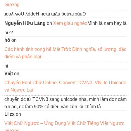
Gương
ɹɐǝʎ ʍǝU ʎddɐH -ıơɯ ɯău ƃuừɯ ɔúɥƆ
Nguyễn Hữu Lăng
on
Xem giàu nghèo
Mình là nam hay là
nữ?
hô
on
Các hành tinh trong hệ Mặt Trời: Định nghĩa, số lượng, đặc
điểm và phân loại
hi
Việt
on
Chuyển Font Chữ Online: Convert TCVN3, VNI to Unicode
và Ngược Lại
chuyển đc từ TCVN3 sang unicode nha, mình làm dc r cảm
ơn ad, dc tầm 90% có điều vẫn còn lỗi chính tả
Li zx
on
Viết Chữ Ngược – Ứng Dụng Viết Chữ Tiếng Việt Ngược
Gương