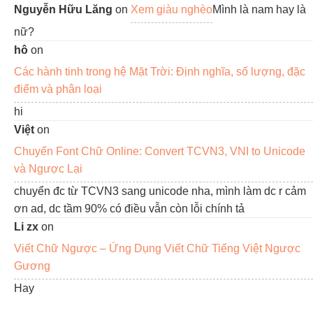
Nguyễn Hữu Lăng
on
Xem giàu nghèo
Mình là nam hay là
nữ?
hô
on
Các hành tinh trong hệ Mặt Trời: Định nghĩa, số lượng, đặc
điểm và phân loại
hi
Việt
on
Chuyển Font Chữ Online: Convert TCVN3, VNI to Unicode
và Ngược Lại
chuyển đc từ TCVN3 sang unicode nha, mình làm dc r cảm
ơn ad, dc tầm 90% có điều vẫn còn lỗi chính tả
Li zx
on
Viết Chữ Ngược – Ứng Dụng Viết Chữ Tiếng Việt Ngược
Gương
Hay