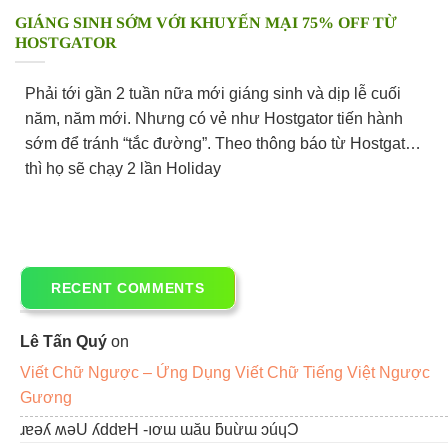
GIÁNG SINH SỚM VỚI KHUYẾN MẠI 75% OFF TỪ
HOSTGATOR
Phải tới gần 2 tuần nữa mới giáng sinh và dịp lễ cuối
năm, năm mới. Nhưng có vẻ như Hostgator tiến hành
sớm để tránh “tắc đường”. Theo thông báo từ Hostgator
thì họ sẽ chạy 2 lần Holiday
RECENT COMMENTS
Lê Tấn Quý
on
Viết Chữ Ngược – Ứng Dụng Viết Chữ Tiếng Việt Ngược
Gương
ɹɐǝʎ ʍǝU ʎddɐH -ıơɯ ɯău ƃuừɯ ɔúɥƆ