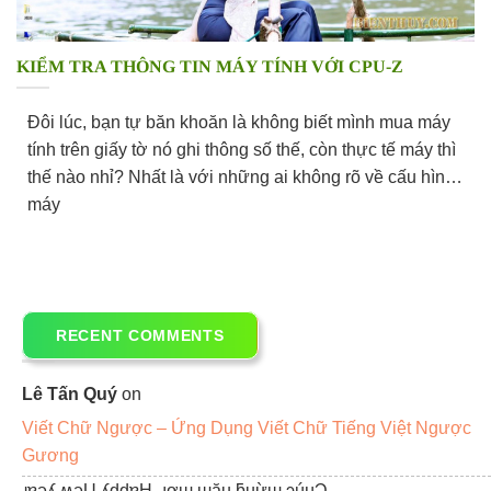
KIỂM TRA THÔNG TIN MÁY TÍNH VỚI CPU-Z
Đôi lúc, bạn tự băn khoăn là không biết mình mua máy
tính trên giấy tờ nó ghi thông số thế, còn thực tế máy thì
thế nào nhỉ? Nhất là với những ai không rõ về cấu hình
máy
RECENT COMMENTS
Lê Tấn Quý
on
Viết Chữ Ngược – Ứng Dụng Viết Chữ Tiếng Việt Ngược
Gương
ɹɐǝʎ ʍǝU ʎddɐH -ıơɯ ɯău ƃuừɯ ɔúɥƆ