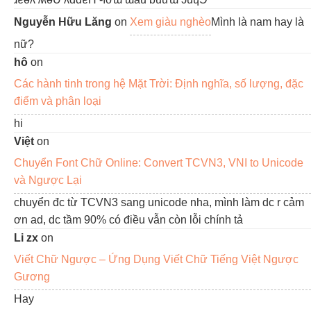
Nguyễn Hữu Lăng
on
Xem giàu nghèo
Mình là nam hay là
nữ?
hô
on
Các hành tinh trong hệ Mặt Trời: Định nghĩa, số lượng, đặc
điểm và phân loại
hi
Việt
on
Chuyển Font Chữ Online: Convert TCVN3, VNI to Unicode
và Ngược Lại
chuyển đc từ TCVN3 sang unicode nha, mình làm dc r cảm
ơn ad, dc tầm 90% có điều vẫn còn lỗi chính tả
Li zx
on
Viết Chữ Ngược – Ứng Dụng Viết Chữ Tiếng Việt Ngược
Gương
Hay