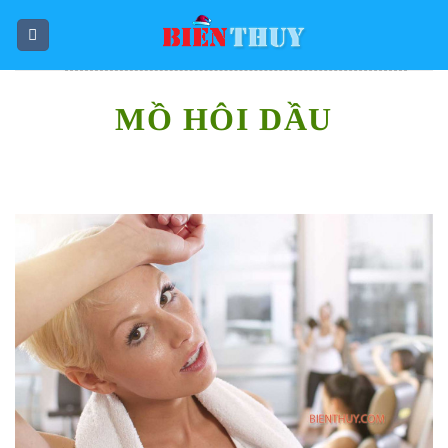
Skip
to
content
MỒ HÔI DẦU