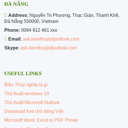
ĐÀ NẴNG
Address:
Nguyễn Tri Phương, Thạc Gián, Thanh Khê,
Đà Nẵng 550000, Vietnam
Phone:
0084 912 461 xxx
Email:
ask.bienthuy[at]outlook.com
Skype:
ask.bienthuy[at]outlook.com
USEFUL LINKS
Biên Thùy nghĩa là gì
Thủ thuật windows 10
Thủ thuật Microsoft Outlook
Download font chữ tiếng Việt
Microsoft Word, Excel to PDF Printer