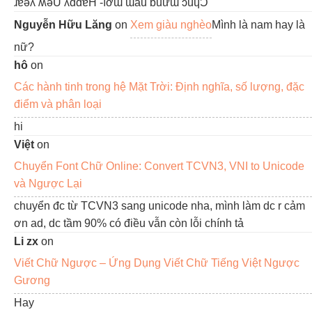
ɹɐǝʎ ʍǝU ʎddɐH -ıơɯ ɯău ƃuừɯ ɔúɥƆ
Nguyễn Hữu Lăng
on
Xem giàu nghèo
Mình là nam hay là
nữ?
hô
on
Các hành tinh trong hệ Mặt Trời: Định nghĩa, số lượng, đặc
điểm và phân loại
hi
Việt
on
Chuyển Font Chữ Online: Convert TCVN3, VNI to Unicode
và Ngược Lại
chuyển đc từ TCVN3 sang unicode nha, mình làm dc r cảm
ơn ad, dc tầm 90% có điều vẫn còn lỗi chính tả
Li zx
on
Viết Chữ Ngược – Ứng Dụng Viết Chữ Tiếng Việt Ngược
Gương
Hay