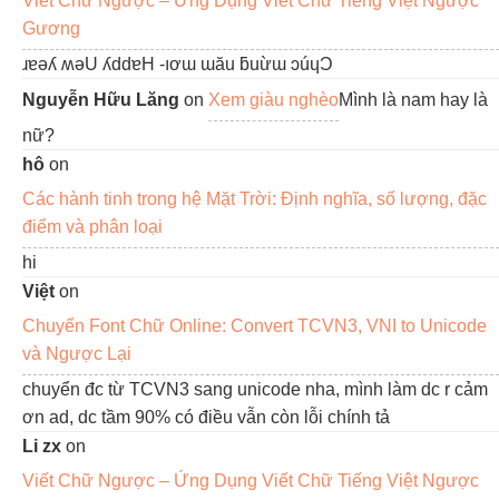
Viết Chữ Ngược – Ứng Dụng Viết Chữ Tiếng Việt Ngược
Gương
ɹɐǝʎ ʍǝU ʎddɐH -ıơɯ ɯău ƃuừɯ ɔúɥƆ
Nguyễn Hữu Lăng
on
Xem giàu nghèo
Mình là nam hay là
nữ?
hô
on
Các hành tinh trong hệ Mặt Trời: Định nghĩa, số lượng, đặc
điểm và phân loại
hi
Việt
on
Chuyển Font Chữ Online: Convert TCVN3, VNI to Unicode
và Ngược Lại
chuyển đc từ TCVN3 sang unicode nha, mình làm dc r cảm
ơn ad, dc tầm 90% có điều vẫn còn lỗi chính tả
Li zx
on
Viết Chữ Ngược – Ứng Dụng Viết Chữ Tiếng Việt Ngược