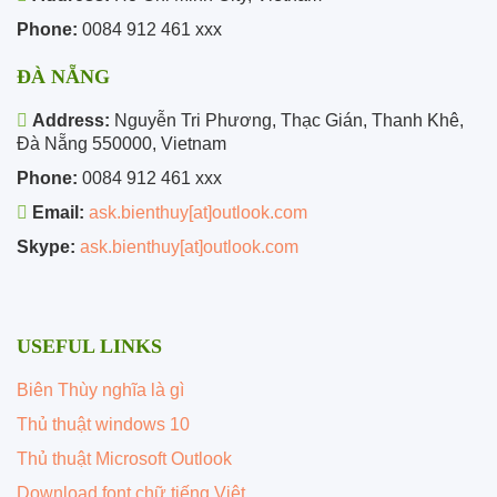
Phone:
0084 912 461 xxx
ĐÀ NẴNG
Address:
Nguyễn Tri Phương, Thạc Gián, Thanh Khê,
Đà Nẵng 550000, Vietnam
Phone:
0084 912 461 xxx
Email:
ask.bienthuy[at]outlook.com
Skype:
ask.bienthuy[at]outlook.com
USEFUL LINKS
Biên Thùy nghĩa là gì
Thủ thuật windows 10
Thủ thuật Microsoft Outlook
Download font chữ tiếng Việt