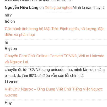
Nguyễn Hữu Lăng
on
Xem giàu nghèo
Mình là nam hay là
nữ?
hô
on
Các hành tinh trong hệ Mặt Trời: Định nghĩa, số lượng, đặc
điểm và phân loại
hi
Việt
on
Chuyển Font Chữ Online: Convert TCVN3, VNI to Unicode
và Ngược Lại
chuyển đc từ TCVN3 sang unicode nha, mình làm dc r cảm
ơn ad, dc tầm 90% có điều vẫn còn lỗi chính tả
Li zx
on
Viết Chữ Ngược – Ứng Dụng Viết Chữ Tiếng Việt Ngược
Gương
Hay