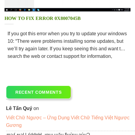
HOW TO FIX ERROR 0X8007045B
If you got this error when you try to update your windows
10: “There were problems installing some updates, but
we’ll try again later. If you keep seeing this and want to
search the web or contact support for information,
RECENT COMMENTS
Lê Tấn Quý
on
Viết Chữ Ngược – Ứng Dụng Viết Chữ Tiếng Việt Ngược
Gương
ɹɐǝʎ ʍǝU ʎddɐH -ıơɯ ɯău ƃuừɯ ɔúɥƆ