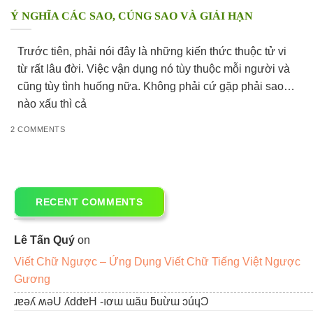
Ý NGHĨA CÁC SAO, CÚNG SAO VÀ GIẢI HẠN
Trước tiên, phải nói đây là những kiến thức thuộc tử vi
từ rất lâu đời. Việc vận dụng nó tùy thuộc mỗi người và
cũng tùy tình huống nữa. Không phải cứ gặp phải sao
nào xấu thì cả
2 COMMENTS
RECENT COMMENTS
Lê Tấn Quý
on
Viết Chữ Ngược – Ứng Dụng Viết Chữ Tiếng Việt Ngược
Gương
ɹɐǝʎ ʍǝU ʎddɐH -ıơɯ ɯău ƃuừɯ ɔúɥƆ