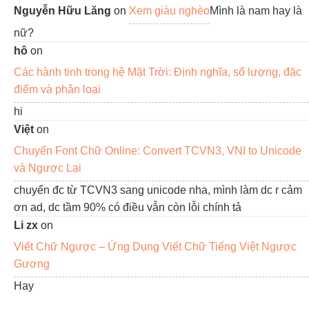
Nguyễn Hữu Lăng
on
Xem giàu nghèo
Mình là nam hay là
nữ?
hô
on
Các hành tinh trong hệ Mặt Trời: Định nghĩa, số lượng, đặc
điểm và phân loại
hi
Việt
on
Chuyển Font Chữ Online: Convert TCVN3, VNI to Unicode
và Ngược Lại
chuyển đc từ TCVN3 sang unicode nha, mình làm dc r cảm
ơn ad, dc tầm 90% có điều vẫn còn lỗi chính tả
Li zx
on
Viết Chữ Ngược – Ứng Dụng Viết Chữ Tiếng Việt Ngược
Gương
Hay