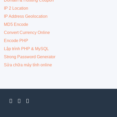
Domain & Hosting Coupon
IP 2 Location
IP Address Geolocation
MD5 Encode
Convert Currency Online
Encode PHP
Lập trình PHP & MySQL
Strong Password Generator
Sửa chữa máy tính online