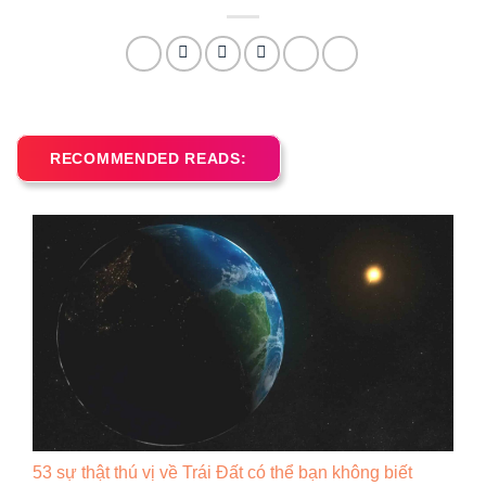
RECOMMENDED READS:
53 sự thật thú vị về Trái Đất có thể bạn không biết