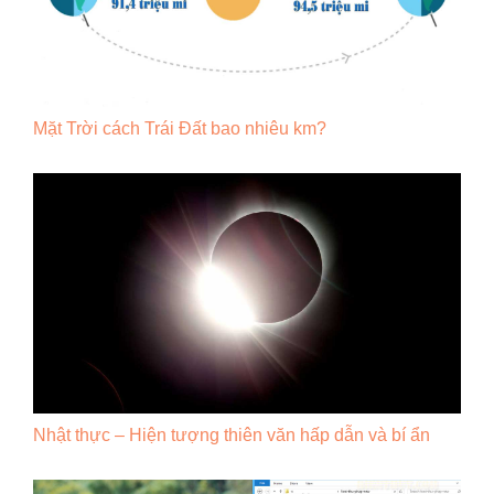
Mặt Trời cách Trái Đất bao nhiêu km?
Nhật thực – Hiện tượng thiên văn hấp dẫn và bí ẩn