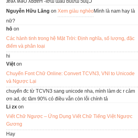
ɹɐǝʎ ʍǝU ʎddɐH -ıơɯ ɯău ƃuừɯ ɔúɥƆ
Nguyễn Hữu Lăng
on
Xem giàu nghèo
Mình là nam hay là
nữ?
hô
on
Các hành tinh trong hệ Mặt Trời: Định nghĩa, số lượng, đặc
điểm và phân loại
hi
Việt
on
Chuyển Font Chữ Online: Convert TCVN3, VNI to Unicode
và Ngược Lại
chuyển đc từ TCVN3 sang unicode nha, mình làm dc r cảm
ơn ad, dc tầm 90% có điều vẫn còn lỗi chính tả
Li zx
on
Viết Chữ Ngược – Ứng Dụng Viết Chữ Tiếng Việt Ngược
Gương
Hay