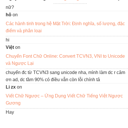
nữ?
hô
on
Các hành tinh trong hệ Mặt Trời: Định nghĩa, số lượng, đặc
điểm và phân loại
hi
Việt
on
Chuyển Font Chữ Online: Convert TCVN3, VNI to Unicode
và Ngược Lại
chuyển đc từ TCVN3 sang unicode nha, mình làm dc r cảm
ơn ad, dc tầm 90% có điều vẫn còn lỗi chính tả
Li zx
on
Viết Chữ Ngược – Ứng Dụng Viết Chữ Tiếng Việt Ngược
Gương
Hay