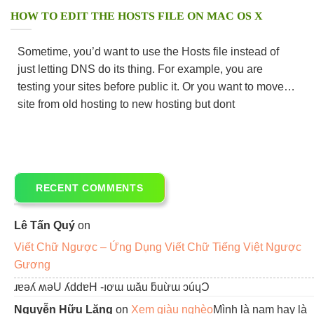
HOW TO EDIT THE HOSTS FILE ON MAC OS X
Sometime, you’d want to use the Hosts file instead of
just letting DNS do its thing. For example, you are
testing your sites before public it. Or you want to move
site from old hosting to new hosting but dont
RECENT COMMENTS
Lê Tấn Quý
on
Viết Chữ Ngược – Ứng Dụng Viết Chữ Tiếng Việt Ngược
Gương
ɹɐǝʎ ʍǝU ʎddɐH -ıơɯ ɯău ƃuừɯ ɔúɥƆ
Nguyễn Hữu Lăng
on
Xem giàu nghèo
Mình là nam hay là