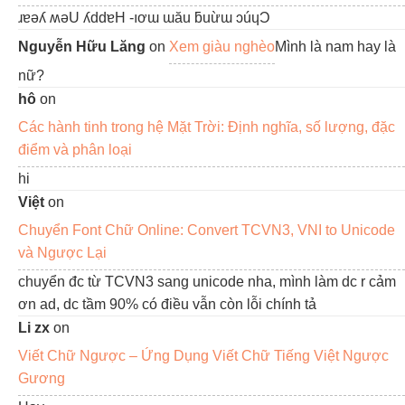
ɹɐǝʎ ʍǝU ʎddɐH -ıơɯ ɯău ƃuừɯ ɔúɥƆ
Nguyễn Hữu Lăng
on
Xem giàu nghèo
Mình là nam hay là
nữ?
hô
on
Các hành tinh trong hệ Mặt Trời: Định nghĩa, số lượng, đặc
điểm và phân loại
hi
Việt
on
Chuyển Font Chữ Online: Convert TCVN3, VNI to Unicode
và Ngược Lại
chuyển đc từ TCVN3 sang unicode nha, mình làm dc r cảm
ơn ad, dc tầm 90% có điều vẫn còn lỗi chính tả
Li zx
on
Viết Chữ Ngược – Ứng Dụng Viết Chữ Tiếng Việt Ngược
Gương