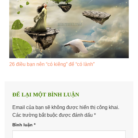
26 điều bạn nên “có kiêng” để “có lành”
ĐỂ LẠI MỘT BÌNH LUẬN
Email của bạn sẽ không được hiển thị công khai.
Các trường bắt buộc được đánh dấu
*
Bình luận
*