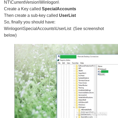
NT\CurrentVersion\Winlogon\
Create a Key called
SpecialAccounts
Then create a sub-key called
UserList
So, finally you should have:
Winlogon\SpecialAccounts\UserList (See screenshot
below)