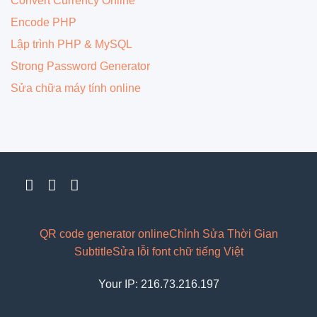
Convert Currency Online
Encode PHP
Lập trình PHP & MySQL
Strong Password Generator
Sửa chữa máy tính online
QR code generator online
Chỉnh Sửa Thời Gian
Subtitle
Sửa lỗi font chữ tiếng Việt
Your IP: 216.73.216.197