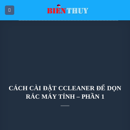
Skip
to
content
CÁCH CÀI ĐẶT CCLEANER ĐỂ DỌN
RÁC MÁY TÍNH – PHẦN 1