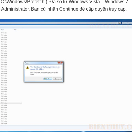
C:\Windows\Prefetch ). Đa số từ Windows Vista – Windows 7 – 
Administrator. Bạn cứ nhấn Continue để cấp quyền truy cập.