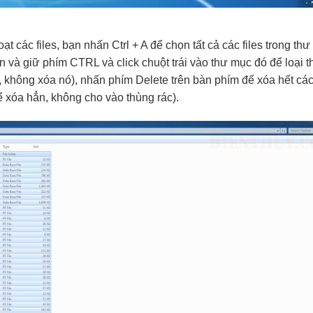
t các files, bạn nhấn Ctrl + A để chọn tất cả các files trong t
 và giữ phím CTRL và click chuột trái vào thư mục đó để loại 
i, không xóa nó), nhấn phím Delete trên bàn phím để xóa hết các 
ể xóa hẳn, không cho vào thùng rác).