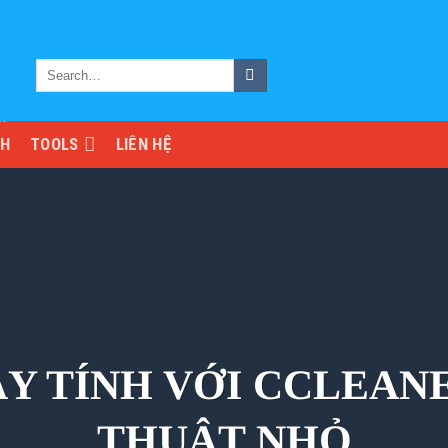
NH
TOOLS
LIÊN HỆ
Y TÍNH VỚI CCLEANE
THUẬT NHỎ