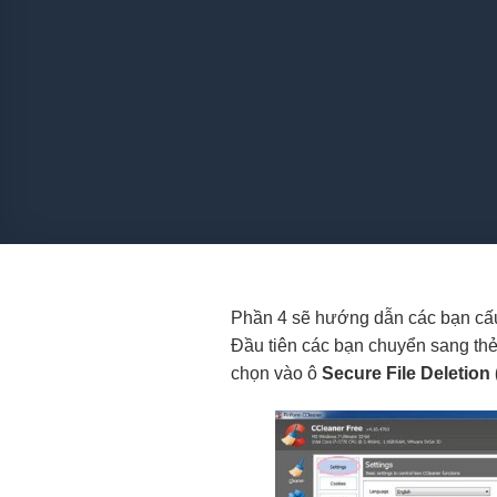
Phần 4 sẽ hướng dẫn các bạn cấu h
Đầu tiên các bạn chuyển sang th
chọn vào ô
Secure File Deletion 