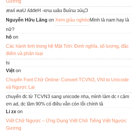
Gương
ɹɐǝʎ ʍǝU ʎddɐH -ıơɯ ɯău ƃuừɯ ɔúɥƆ
Nguyễn Hữu Lăng
on
Xem giàu nghèo
Mình là nam hay là
nữ?
hô
on
Các hành tinh trong hệ Mặt Trời: Định nghĩa, số lượng, đặc
điểm và phân loại
hi
Việt
on
Chuyển Font Chữ Online: Convert TCVN3, VNI to Unicode
và Ngược Lại
chuyển đc từ TCVN3 sang unicode nha, mình làm dc r cảm
ơn ad, dc tầm 90% có điều vẫn còn lỗi chính tả
Li zx
on
Viết Chữ Ngược – Ứng Dụng Viết Chữ Tiếng Việt Ngược
Gương