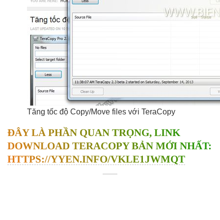
Tăng tốc độ Copy/Move files với TeraCopy
ĐÂY LÀ PHẦN QUAN TRỌNG, LINK
DOWNLOAD TERACOPY BẢN MỚI NHẤT:
HTTPS://YYEN.INFO/VKLE1JWMQT