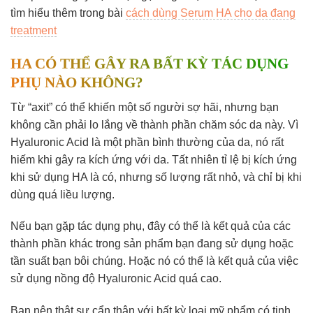
tìm hiểu thêm trong bài
cách dùng Serum HA cho da đang
treatment
HA CÓ THỂ GÂY RA BẤT KỲ TÁC DỤNG
PHỤ NÀO KHÔNG?
Từ “axit” có thể khiến một số người sợ hãi, nhưng bạn
không cần phải lo lắng về thành phần chăm sóc da này. Vì
Hyaluronic Acid là một phần bình thường của da, nó rất
hiếm khi gây ra kích ứng với da. Tất nhiên tỉ lệ bị kích ứng
khi sử dụng HA là có, nhưng số lượng rất nhỏ, và chỉ bị khi
dùng quá liều lượng.
Nếu bạn gặp tác dụng phụ, đây có thể là kết quả của các
thành phần khác trong sản phẩm bạn đang sử dụng hoặc
tần suất bạn bôi chúng. Hoặc nó có thể là kết quả của việc
sử dụng nồng độ Hyaluronic Acid quá cao.
Bạn nên thật sự cẩn thận với bất kỳ loại mỹ phẩm có tinh