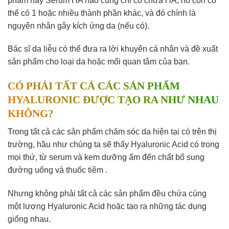
phẩm hay Serum HA nào cũng chỉ có chứa HA, nó còn có
thể có 1 hoặc nhiều thành phần khác, và đó chính là
nguyên nhân gây kích ứng da (nếu có).
Bác sĩ da liễu có thể đưa ra lời khuyên cá nhân và đề xuất
sản phẩm cho loại da hoặc mối quan tâm của bạn.
CÓ PHẢI TẤT CẢ CÁC SẢN PHẨM
HYALURONIC ĐƯỢC TẠO RA NHƯ NHAU
KHÔNG?
Trong tất cả các sản phẩm chăm sóc da hiện tại có trên thị
trường, hầu như chúng ta sẽ thấy Hyaluronic Acid có trong
mọi thứ, từ serum và kem dưỡng ẩm đến chất bổ sung
đường uống và thuốc tiêm .
Nhưng không phải tất cả các sản phẩm đều chứa cùng
một lượng Hyaluronic Acid hoặc tạo ra những tác dụng
giống nhau.