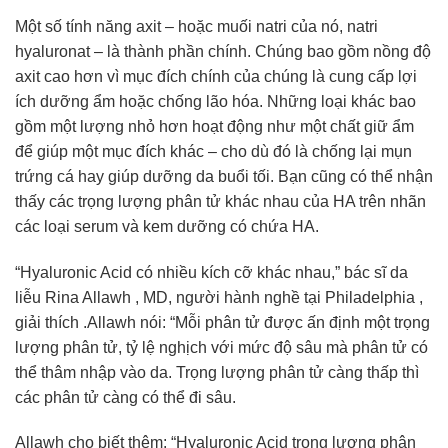
Một số tính năng axit – hoặc muối natri của nó, natri
hyaluronat – là thành phần chính. Chúng bao gồm nồng độ
axit cao hơn vì mục đích chính của chúng là cung cấp lợi
ích dưỡng ẩm hoặc chống lão hóa. Những loại khác bao
gồm một lượng nhỏ hơn hoạt động như một chất giữ ẩm
để giúp một mục đích khác – cho dù đó là chống lại mụn
trứng cá hay giúp dưỡng da buổi tối. Bạn cũng có thể nhận
thấy các trọng lượng phân tử khác nhau của HA trên nhãn
các loại serum và kem dưỡng có chứa HA.
“Hyaluronic Acid có nhiều kích cỡ khác nhau,” bác sĩ da
liễu Rina Allawh , MD, người hành nghề tại Philadelphia ,
giải thích .Allawh nói: “Mỗi phân tử được ấn định một trọng
lượng phân tử, tỷ lệ nghịch với mức độ sâu mà phân tử có
thể thâm nhập vào da. Trọng lượng phân tử càng thấp thì
các phân tử càng có thể đi sâu.
Allawh cho biết thêm: “Hyaluronic Acid trọng lượng phân