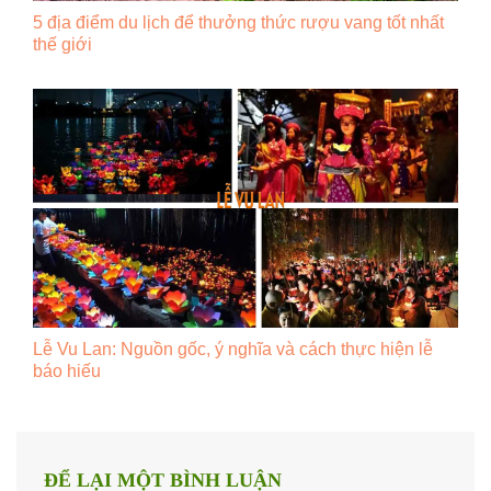
5 địa điểm du lịch để thưởng thức rượu vang tốt nhất
thế giới
Lễ Vu Lan: Nguồn gốc, ý nghĩa và cách thực hiện lễ
báo hiếu
ĐỂ LẠI MỘT BÌNH LUẬN