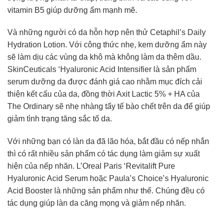
vitamin B5 giúp dưỡng ẩm mạnh mẽ.
Và những người có da hỗn hợp nên thử Cetaphil’s Daily
Hydration Lotion. Với công thức nhẹ, kem dưỡng ẩm này
sẽ làm dịu các vùng da khô mà không làm da thêm dầu.
SkinCeuticals ‘Hyaluronic Acid Intensifier là sản phẩm
serum dưỡng da được đánh giá cao nhằm mục đích cải
thiện kết cấu của da, đồng thời Axit Lactic 5% + HA của
The Ordinary sẽ nhẹ nhàng tẩy tế bào chết trên da để giúp
giảm tình trạng tăng sắc tố da.
Với những bạn có làn da đã lão hóa, bắt đầu có nếp nhắn
thì có rất nhiều sản phẩm có tác dụng làm giảm sự xuất
hiện của nếp nhăn. L’Oreal Paris ‘Revitalift Pure
Hyaluronic Acid Serum hoặc Paula’s Choice’s Hyaluronic
Acid Booster là những sản phẩm như thế. Chúng đều có
tác dụng giúp làn da căng mọng và giảm nếp nhăn.