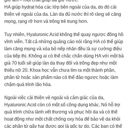
HA giúp hydrat hóa các lớp bên ngoài của da, do đó cải
thiện vẻ ngoài của da. Làn da đủ nước thì rõ ràng sẽ căng
mọng, rạng rỡ hơn và trông trẻ trung hơn.
Tuy nhiên, Hyaluronic Acid không thể quay ngược đồng hồ
vĩnh viễn. Tất cả những quảng cáo nói rằng HA có thể giúp
làm căng mọng và xóa bỏ nếp nhăn đều là sự cường điệu
của tiếp thị. Không ai có thể chắc chắn dùng HA với một bà
già 70 tuổi sẽ giúp làn da thay đổi và trông đẹp như một
thiếu nữ 20. Khoa học vẫn chưa tìm ra một thành phần,
phân tử hoặc sản phẩm nào có thể đảo ngược hoặc làm
chậm quá trình lão hóa.
Ngoài việc cải thiện vẻ ngoài và cảm giác của da,
Hyaluronic Acid còn có một số công dụng khác. Nó hỗ trợ
quá trình chữa lành vết thương và phục hồi da và có thể
hoạt động như một chất chống oxy hóa để bảo vệ da khỏi
các phân tử gây hại được gọi là gốc tự do. Các bạn có thể