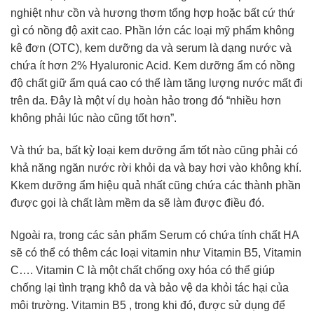
nghiệt như cồn và hương thơm tổng hợp hoặc bất cứ thứ
gì có nồng độ axit cao. Phần lớn các loại mỹ phẩm không
kê đơn (OTC), kem dưỡng da và serum là dạng nước và
chứa ít hơn 2% Hyaluronic Acid. Kem dưỡng ẩm có nồng
độ chất giữ ẩm quá cao có thể làm tăng lượng nước mất đi
trên da. Đây là một ví dụ hoàn hảo trong đó “nhiều hơn
không phải lúc nào cũng tốt hơn”.
Và thứ ba, bất kỳ loại kem dưỡng ẩm tốt nào cũng phải có
khả năng ngăn nước rời khỏi da và bay hơi vào không khí.
Kkem dưỡng ẩm hiệu quả nhất cũng chứa các thành phần
được gọi là chất làm mềm da sẽ làm được điều đó.
Ngoài ra, trong các sản phẩm Serum có chứa tính chất HA
sẽ có thể có thêm các loại vitamin như Vitamin B5, Vitamin
C…. Vitamin C là một chất chống oxy hóa có thể giúp
chống lại tình trạng khô da và bảo vệ da khỏi tác hại của
môi trường. Vitamin B5 , trong khi đó, được sử dụng để