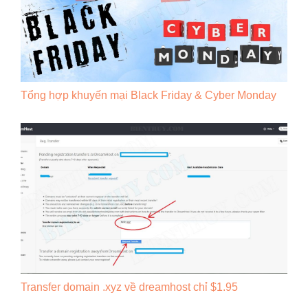
Tổng hợp khuyến mại Black Friday & Cyber Monday
Transfer domain .xyz về dreamhost chỉ $1.95