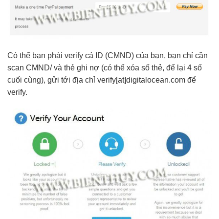
Có thể bạn phải verify cả ID (CMND) của bạn, bạn chỉ cần
scan CMND/ và thẻ ghi nợ (có thể xóa số thẻ, để lại 4 số
cuối cùng), gửi tới địa chỉ verify[at]digitalocean.com để
verify.