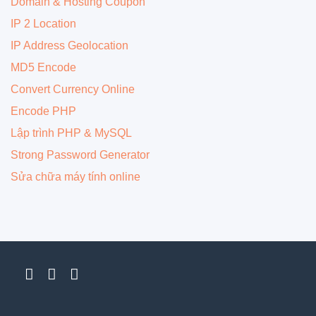
Domain & Hosting Coupon
IP 2 Location
IP Address Geolocation
MD5 Encode
Convert Currency Online
Encode PHP
Lập trình PHP & MySQL
Strong Password Generator
Sửa chữa máy tính online